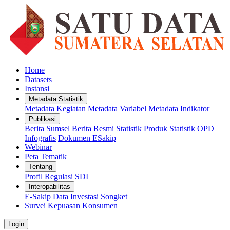
Home
Datasets
Instansi
Metadata Statistik
Metadata Kegiatan
Metadata Variabel
Metadata Indikator
Publikasi
Berita Sumsel
Berita Resmi Statistik
Produk Statistik OPD
Infografis
Dokumen ESakip
Webinar
Peta Tematik
Tentang
Profil
Regulasi SDI
Interopabilitas
E-Sakip
Data Investasi
Songket
Survei Kepuasan Konsumen
Login