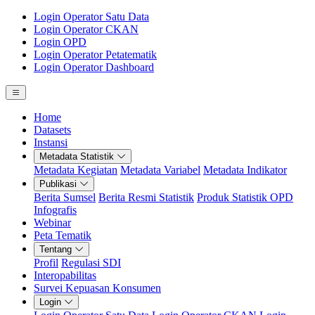
Login Operator Satu Data
Login Operator CKAN
Login OPD
Login Operator Petatematik
Login Operator Dashboard
Home
Datasets
Instansi
Metadata Statistik
Metadata Kegiatan
Metadata Variabel
Metadata Indikator
Publikasi
Berita Sumsel
Berita Resmi Statistik
Produk Statistik OPD
Infografis
Webinar
Peta Tematik
Tentang
Profil
Regulasi SDI
Interopabilitas
Survei Kepuasan Konsumen
Login